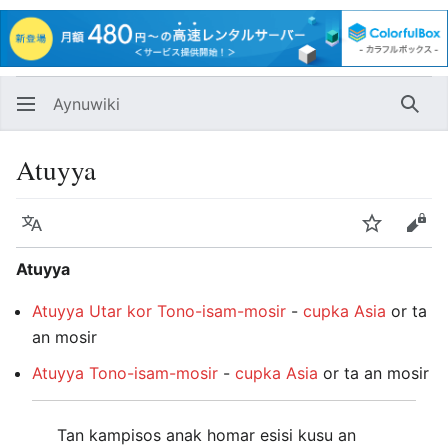
Aynuwiki
Huna
Atuyya
言語
Nukarus
Ipe
Atuyya
Atuyya Utar kor Tono-isam-mosir
-
cupka Asia
or ta
an mosir
Atuyya Tono-isam-mosir
-
cupka Asia
or ta an mosir
Tan kampisos anak homar esisi kusu an