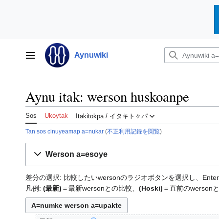
Ipe
or
Aynuwiki
Poro menu
un
arpa
Aynu itak: werson huskoanpe
Sos
Ukoytak
Itakitokpa / イタキトㇰパ
Tan sos cinuyeamap a=nukar
(
不正利用記録を閲覧
)
Werson a=esoye
差分の選択: 比較したいwersonのラジオボタンを選択し、En
凡例:
(最新)
＝最新wersonとの比較、
(Hoski)
＝直前のwerson