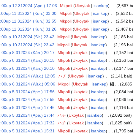
:00up 12 312024 (Ape.) 17:03
‎
Mkpoli
Ukoytak
isankep
‎
2,667 ba
00up 11 312024 (Kun.) 03:00
‎
Mkpoli
Ukoytak
isankep
‎
2,532 ba
00up 11 312024 (Kun.) 02:55
‎
Mkpoli
Ukoytak
isankep
‎
2,542 ba
00up 11 312024 (Kun.) 01:26
‎
Mkpoli
Ukoytak
isankep
‎
2,407 ba
00up 10 312024 (Sir.) 23:42
‎
Mkpoli
Ukoytak
isankep
‎
2,186 bai
00up 10 312024 (Sir.) 23:42
‎
Mkpoli
Ukoytak
isankep
‎
2,196 bai
00up 8 312024 (Kán.) 20:17
‎
Mkpoli
Ukoytak
isankep
‎
2,152 bai
00up 8 312024 (Kán.) 20:15
‎
Mkpoli
Ukoytak
isankep
‎
2,153 bai
00up 8 312024 (Kán.) 20:10
‎
Mkpoli
Ukoytak
isankep
‎
2,147 bai
:00up 6 312024 (Wak.) 12:05
‎
ハチ
Ukoytak
isankep
‎
2,141 bait
:00up 6 312024 (Wak.) 05:06
‎
Mkpoli
Ukoytak
isankep
‎
細
2,085 
00up 5 312024 (Ape.) 17:56
‎
Mkpoli
Ukoytak
isankep
‎
2,084 bai
00up 5 312024 (Ape.) 17:55
‎
Mkpoli
Ukoytak
isankep
‎
2,086 bai
00up 5 312024 (Ape.) 17:46
‎
Mkpoli
Ukoytak
isankep
‎
2,116 bai
00up 5 312024 (Ape.) 17:44
‎
ハチ
Ukoytak
isankep
‎
2,092 bait
00up 5 312024 (Ape.) 17:32
‎
ハチ
Ukoytak
isankep
‎
1,825 bait
00up 5 312024 (Ape.) 15:31
‎
Mkpoli
Ukoytak
isankep
‎
1,795 bai