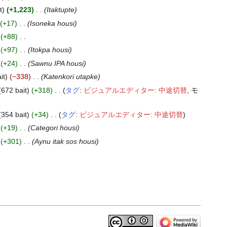
t
+1,223
‎
Itaktupte
+17
‎
Isoneka housi
+88
‎
+97
‎
Itokpa housi
+24
‎
Sawnu IPA housi
it
−338
‎
Katenkori utapke
672 bait
+318
‎
タグ
:
ビジュアルエディター: 中途切替
モ
354 bait
+34
‎
タグ
:
ビジュアルエディター: 中途切替
+19
‎
Categori housi
+301
‎
Aynu itak sos housi