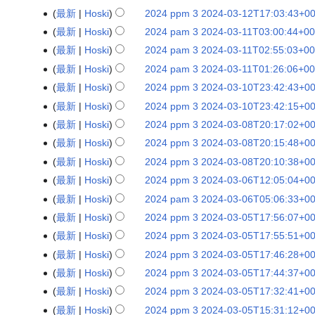
約
p
0
2
要
p
-
6
の
4
2
5
集
2
0
1
し
最新
Hoski
2024 ppm 3 2024-03-12T17:03:43+00
2
3
-
:
な
m
5
0
約
a
0
T
要
p
4
T
の
4
2
5
編
0
2
1
1
し
最新
Hoski
2024 pam 3 2024-03-11T03:00:44+00:
2
3
-
:
な
m
5
1
約
p
-
2
要
p
4
T
集
2
0
5
0
編
0
2
1
0
し
最新
Hoski
2024 pam 3 2024-03-11T02:55:03+00:
2
3
-
9
な
m
0
3
約
p
-
2
の
4
2
T
:
集
2
0
5
8
編
0
2
1
:
し
最新
Hoski
2024 pam 3 2024-03-11T01:26:06+00:
2
3
3
:
な
m
0
3
要
p
4
0
4
の
4
2
T
:
集
2
0
4
3
編
0
2
-
5
し
最新
Hoski
2024 ppm 3 2024-03-10T23:42:43+00:
2
3
3
:
約
p
-
1
9
要
p
4
0
5
の
4
2
T
8
集
2
0
2
2
編
0
2
-
4
な
最新
Hoski
2024 ppm 3 2024-03-10T23:42:15+00:
2
m
0
:
+
約
a
-
1
2
要
p
4
1
:
の
4
2
3
:
集
2
0
2
1
編
し
0
3
3
1
0
な
最新
Hoski
2024 ppm 3 2024-03-08T20:17:02+00:
2
m
0
:
+
約
a
-
8
5
要
p
4
T
3
の
4
2
3
:
集
2
2
-
7
0
編
し
0
3
3
1
0
な
最新
Hoski
2024 ppm 3 2024-03-08T20:15:48+00:
2
m
0
:
8
約
a
-
1
6
要
p
4
T
0
の
4
0
1
:
:
集
2
2
-
5
0
編
し
0
3
3
1
+
な
最新
Hoski
2024 ppm 3 2024-03-08T20:10:38+00:
2
m
0
5
+
約
p
-
1
7
要
p
2
8
0
0
の
4
0
1
:
:
集
2
2
-
4
0
編
し
0
3
3
:
0
な
最新
Hoski
2024 ppm 3 2024-03-06T12:05:04+00
2
m
0
5
+
約
p
4
T
3
0
要
p
2
8
5
0
の
4
0
1
:
0
集
2
2
-
0
0
編
し
0
3
3
:
0
な
最新
Hoski
2024 pam 3 2024-03-06T05:06:33+00
2
m
-
1
+
u
約
p
4
T
6
0
要
p
2
8
1
:
の
4
0
1
1
:
集
2
2
-
0
0
編
し
0
3
0
8
0
p
な
最新
Hoski
2024 ppm 3 2024-03-05T17:56:07+00:
2
m
-
1
+
u
約
p
4
T
0
0
要
p
2
5
:
0
の
4
0
1
0
:
集
2
2
3
:
0
1
編
し
0
3
0
8
0
p
な
最新
Hoski
2024 ppm 3 2024-03-05T17:55:51+00:
2
m
-
0
+
0
約
p
4
T
2
0
要
p
2
2
:
0
の
4
0
-
2
:
8
集
2
2
3
:
0
1
編
し
0
3
0
6
0
u
な
最新
Hoski
2024 ppm 3 2024-03-05T17:46:28+00:
2
m
-
1
5
u
約
p
4
T
4
0
要
p
2
1
2
0
3
の
4
0
-
0
:
5
集
2
2
3
:
0
p
編
し
0
3
0
7
+
p
な
最新
Hoski
2024 ppm 3 2024-03-05T17:44:37+00:
2
m
-
1
7
u
約
a
4
2
:
0
1
要
p
2
1
3
0
3
の
4
0
-
0
:
2
集
2
2
3
:
0
1
編
し
0
3
0
7
+
p
な
最新
Hoski
2024 ppm 3 2024-03-05T17:32:41+00:
2
m
-
T
2
u
2
約
p
4
1
:
0
1
要
p
2
1
9
0
6
の
4
0
-
5
0
5
集
2
2
3
:
0
1
編
し
0
3
0
1
4
p
0
な
最新
Hoski
2024 ppm 3 2024-03-05T15:31:12+00:
2
m
-
T
0
u
2
約
p
4
1
:
0
3