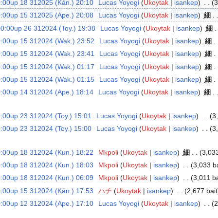
:00up 18 312025 (Kán.) 20:10
‎
Lucas Yoyogi
Ukoytak
isankep
‎
3
:00up 15 312025 (Ape.) 20:08
‎
Lucas Yoyogi
Ukoytak
isankep
‎
細
:00up 26 312024 (Toy.) 19:38
‎
Lucas Yoyogi
Ukoytak
isankep
‎
細
:00up 15 312024 (Wak.) 23:52
‎
Lucas Yoyogi
Ukoytak
isankep
‎
細
:00up 15 312024 (Wak.) 23:41
‎
Lucas Yoyogi
Ukoytak
isankep
‎
細
:00up 15 312024 (Wak.) 01:17
‎
Lucas Yoyogi
Ukoytak
isankep
‎
細
:00up 15 312024 (Wak.) 01:15
‎
Lucas Yoyogi
Ukoytak
isankep
‎
細
:00up 14 312024 (Ape.) 18:14
‎
Lucas Yoyogi
Ukoytak
isankep
‎
細
00up 23 312024 (Toy.) 15:01
‎
Lucas Yoyogi
Ukoytak
isankep
‎
3
00up 23 312024 (Toy.) 15:00
‎
Lucas Yoyogi
Ukoytak
isankep
‎
3
:00up 18 312024 (Kun.) 18:22
‎
Mkpoli
Ukoytak
isankep
‎
細
3,033
:00up 18 312024 (Kun.) 18:03
‎
Mkpoli
Ukoytak
isankep
‎
3,033 ba
:00up 18 312024 (Kun.) 06:09
‎
Mkpoli
Ukoytak
isankep
‎
3,011 ba
:00up 15 312024 (Kán.) 17:53
‎
ハチ
Ukoytak
isankep
‎
2,677 bait
:00up 12 312024 (Ape.) 17:10
‎
Lucas Yoyogi
Ukoytak
isankep
‎
2