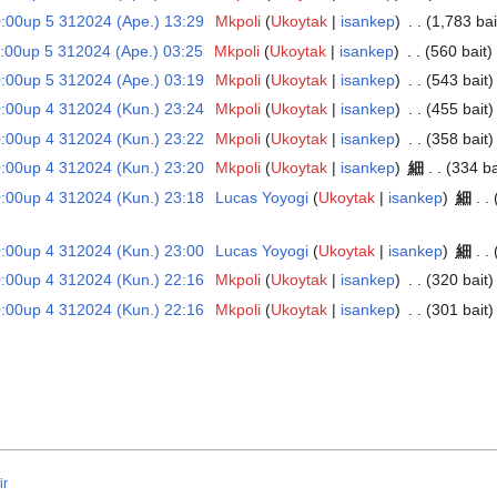
00up 5 312024 (Ape.) 13:29
‎
Mkpoli
Ukoytak
isankep
‎
1,783 bai
00up 5 312024 (Ape.) 03:25
‎
Mkpoli
Ukoytak
isankep
‎
560 bait
00up 5 312024 (Ape.) 03:19
‎
Mkpoli
Ukoytak
isankep
‎
543 bait
00up 4 312024 (Kun.) 23:24
‎
Mkpoli
Ukoytak
isankep
‎
455 bait
00up 4 312024 (Kun.) 23:22
‎
Mkpoli
Ukoytak
isankep
‎
358 bait
00up 4 312024 (Kun.) 23:20
‎
Mkpoli
Ukoytak
isankep
‎
細
334 ba
00up 4 312024 (Kun.) 23:18
‎
Lucas Yoyogi
Ukoytak
isankep
‎
細
00up 4 312024 (Kun.) 23:00
‎
Lucas Yoyogi
Ukoytak
isankep
‎
細
00up 4 312024 (Kun.) 22:16
‎
Mkpoli
Ukoytak
isankep
‎
320 bait
00up 4 312024 (Kun.) 22:16
‎
Mkpoli
Ukoytak
isankep
‎
301 bait
ir