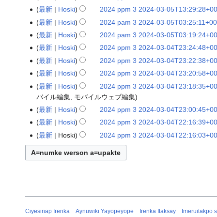
要
p
2
1
3
:
3
の
4
0
-
1
0
5
集
2
2
3
7
+
1
2
編
し
0
3
0
0
0
p
0
な
最新
Hoski
2024 ppm 3 2024-03-05T13:29:28+00:
2
m
-
T
0
u
1
約
p
4
1
:
0
1
要
p
2
1
0
:
3
の
4
0
-
:
0
5
5
集
2
2
3
3
+
1
2
し
0
3
0
0
7
p
2
な
最新
Hoski
2024 pam 3 2024-03-05T03:25:11+00:
2
m
-
T
1
0
2
約
p
4
0
:
0
1
要
p
2
1
0
0
3
(
の
4
0
-
:
0
5
5
2
2
3
2
+
1
0
し
0
3
0
0
2
u
0
な
最新
Hoski
2024 pam 3 2024-03-05T03:19:24+00:
2
m
-
T
4
0
2
約
p
4
0
3
:
1
K
要
p
2
0
0
0
3
(
4
0
-
:
0
4
2
2
2
3
1
+
p
2
編
し
0
3
0
2
7
u
0
な
最新
Hoski
2024 ppm 3 2024-03-04T23:24:48+00:
2
m
-
T
:
0
2
á
約
p
4
8
0
:
1
A
p
2
0
5
0
3
4
4
0
-
:
0
2
4
集
2
2
3
3
+
p
2
し
0
3
0
2
4
0
0
n
な
最新
Hoski
2024 ppm 3 2024-03-04T23:22:38+00:
2
m
-
T
:
0
2
p
p
4
8
5
:
1
(
p
2
0
2
0
3
(
の
4
0
-
:
0
2
4
2
2
3
3
3
u
2
.
し
0
3
0
2
4
0
0
e
最新
Hoski
2024 ppm 3 2024-03-04T23:20:58+00:
2
m
-
T
:
0
2
T
a
4
8
6
:
3
W
要
p
2
0
4
0
3
(
4
0
-
:
+
p
4
)
2
2
3
0
4
u
2
.
0
3
0
2
0
0
0
o
最新
Hoski
2024 ppm 3 2024-03-04T23:18:35+00:
2
m
-
T
:
0
1
a
約
a
4
6
2
:
3
W
p
2
0
4
0
1
(
4
0
-
:
+
p
4
)
2
2
3
0
3
u
2
y
編
バイル編集
モバイルウェブ編集
0
3
0
2
0
0
2
k
な
m
-
T
:
0
1
a
p
4
6
2
0
8
W
p
2
0
1
0
1
(
4
0
-
:
+
p
4
.
集
2
2
3
0
6
u
0
.
し
最新
Hoski
2024 ppm 3 2024-03-04T23:00:45+00:
2
3
0
1
4
0
2
k
m
-
T
:
:
3
a
p
4
5
7
0
8
W
p
2
0
1
0
1
(
)
の
4
0
-
:
+
p
2
)
編
0
2
3
2
3
u
0
.
最新
Hoski
2024 ppm 3 2024-03-04T22:16:39+00:
2
3
0
0
1
0
1
k
m
-
T
:
:
3
a
p
4
5
5
0
8
A
要
p
2
0
1
0
1
4
集
2
0
-
:
+
p
2
)
0
2
3
5
5
0
2
.
最新
Hoski
2024 ppm 3 2024-03-04T22:16:03+00:
2
3
0
1
0
0
1
k
m
-
T
:
:
3
p
約
p
4
5
0
0
5
(
の
4
2
0
0
0
1
4
2
0
-
:
+
u
0
)
0
2
3
7
2
0
2
.
3
0
1
4
0
1
e
な
m
-
T
:
:
3
T
要
p
4
5
5
0
2
(
4
2
0
0
0
p
2
2
0
-
:
+
u
0
)
2
3
7
8
0
2
.
し
3
0
1
3
0
1
o
約
p
-
T
:
:
3
T
p
4
5
6
0
1
4
4
2
0
5
0
p
2
0
-
:
+
u
0
)
2
3
7
8
0
2
y
な
m
0
1
0
0
1
o
p
-
T
:
:
2
(
p
4
5
6
0
1
4
2
0
5
0
p
2
0
-
:
+
u
0
.
し
3
3
7
4
0
2
y
m
0
1
3
0
3
K
p
-
T
:
:
1
(
4
5
5
0
1
4
2
0
4
0
p
2
)
2
-
:
+
u
0
.
3
3
7
3
0
1
u
m
0
1
0
0
3
K
-
T
:
:
1
(
4
5
6
0
1
4
0
0
4
0
p
2
)
2
-
:
+
u
2
n
3
3
5
7
0
1
u
Ciyesinap Irenka
Aynuwiki Yayopeyope
Irenka Itaksay
Imeruitakpo s
0
1
5
0
3
K
-
T
:
:
1
(