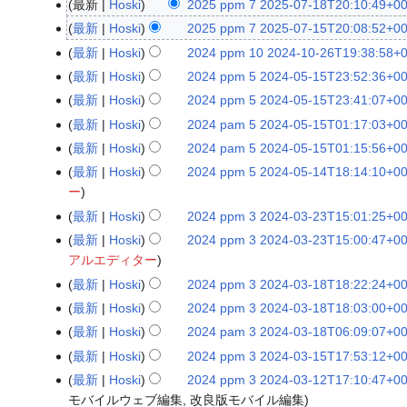
最新
Hoski
2025 ppm 7 2025-07-18T20:10:49+00
2
編
0
最新
Hoski
2025 ppm 7 2025-07-15T20:08:52+00
2
集
2
編
0
最新
Hoski
2024 ppm 10 2024-10-26T19:38:58+00
2
の
5
集
2
0
最新
Hoski
2024 ppm 5 2024-05-15T23:52:36+00
2
要
p
の
5
2
0
最新
Hoski
2024 ppm 5 2024-05-15T23:41:07+00
2
約
p
要
p
4
2
0
な
最新
Hoski
2024 pam 5 2024-05-15T01:17:03+00
2
m
約
p
p
4
2
編
し
0
7
な
最新
Hoski
2024 pam 5 2024-05-15T01:15:56+00
2
m
p
p
4
集
2
2
編
し
0
7
最新
Hoski
2024 ppm 5 2024-05-14T18:14:10+00
2
m
p
p
の
4
0
集
2
2
ー
0
1
m
p
要
p
2
の
4
0
2
0
最新
Hoski
2024 ppm 3 2024-03-23T15:01:25+00:
2
5
m
約
a
5
要
p
2
4
2
編
0
2
最新
Hoski
2024 ppm 3 2024-03-23T15:00:47+00:
2
5
な
m
-
約
a
5
p
0
集
2
0
アルエディター
0
2
し
5
0
な
m
-
p
2
の
4
2
2
0
最新
Hoski
2024 ppm 3 2024-03-18T18:22:24+00
2
2
7
し
5
0
m
4
要
p
4
4
2
編
0
0
-
最新
Hoski
2024 ppm 3 2024-03-18T18:03:00+00
2
2
7
5
-
約
p
-
p
4
集
2
2
1
編
0
0
-
最新
Hoski
2024 pam 3 2024-03-18T06:09:07+00
2
2
1
な
m
0
p
-
の
4
4
8
集
2
2
1
編
0
0
0
し
最新
Hoski
2024 ppm 3 2024-03-15T17:53:12+00
2
3
5
m
0
要
p
-
T
の
4
4
5
集
2
2
-
編
0
2
-
最新
Hoski
2024 ppm 3 2024-03-12T17:10:47+00
2
3
5
約
p
0
2
要
p
-
T
の
4
4
2
集
2
0
1
編
モバイルウェブ編集
改良版モバイル編集
0
2
-
な
m
5
0