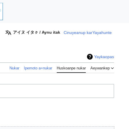
アイヌ イタㇰ / Aynu itak
Cinuyeanup kar
Yayahunte
Yaykaopas
Nukar
Ipemoto a=nukar
Huskoanpe nukar
Aeywankep