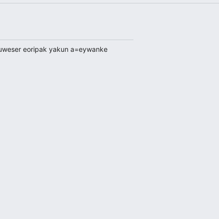
uweser eoripak yakun a=eywanke