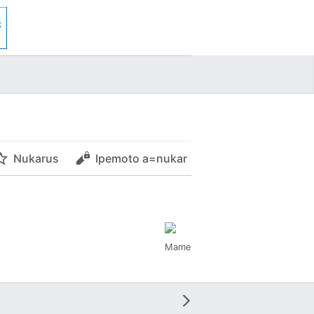
Nukarus
Ipemoto a=nukar
Mame