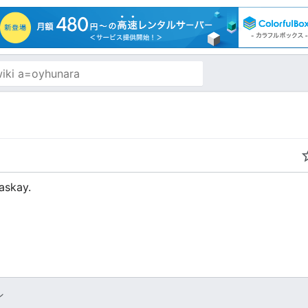
askay.
ン