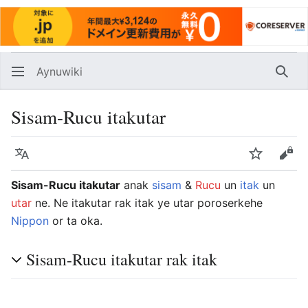
Aynuwiki
Huna
Sisam-Rucu itakutar
言語
Nukarus
Ipe
Sisam-Rucu itakutar
anak
sisam
&
Rucu
un
itak
un
utar
ne. Ne itakutar rak itak ye utar poroserkehe
Nippon
or ta oka.
Sisam-Rucu itakutar rak itak