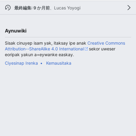
最終編集: 9 か月前
、
Lucas Yoyogi
Aynuwiki
Sisak cinuyep isam yak, itaksay ipe anak
Creative Commons
Attribution--ShareAlike 4.0 International
sekor uweser
eoripak yakun a=eywanke easkay.
Ciyesinap Irenka
Kemausitaka