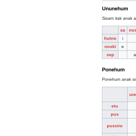
Ununehum
Sisam itak anak 
sa
nos
hutne
i
noski
e
sep
a
Ponehum
Ponehum anak si
ur
etu
pus
pussiru