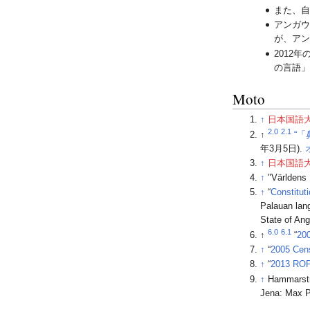
また、
アンガ
が、ア
2012
の言語」
Moto
↑
日本国語
2.0
2.1
↑
“
年3月5日).
↑
日本国語
↑
"Världens 
↑
“
Constitut
Palauan lang
State of Ang
6.0
6.1
↑
“
20
↑
“
2005 Cen
↑
“
2013 ROP 
↑
Hammarströ
Jena: Max P