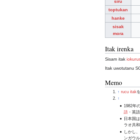
siru
toptukan
hanke
sisak
mora
Itak irenka
Sisam itak
iokuru
Itak uwotutanu S
Memo
↑
rucu itak
↑
1982年
語
・英
日本国
ラオ共和
しかし、
ンガウ