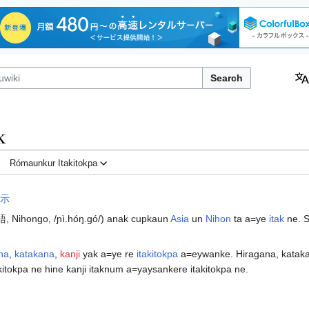
Search
k
Rómaunkur Itakitokpa
示
, Nihongo,
/ɲì.hóŋ.ɡó/
) anak cupkaun
Asia
un
Nihon
ta a=ye
itak
ne. S
na
,
katakana
,
kanji
yak a=ye re
itakitokpa
a=eywanke. Hiragana, katak
itokpa ne hine kanji itaknum a=yaysankere itakitokpa ne.