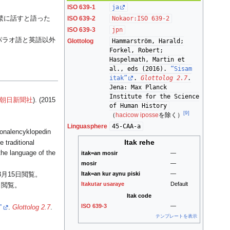
ISO 639-1
ja
ISO 639-2
Nokaor:ISO 639-2
繁に話すと語った
ISO 639-3
jpn
パラオ語と英語以外
Glottolog
Hammarström, Harald;
Forkel, Robert;
Haspelmath, Martin et
al., eds (2016).
“Sisam
itak”
.
Glottolog 2.7
.
Jena: Max Planck
Institute for the Science
朝日新聞社
). (2015
of Human History
[9]
（
hacicow iposse
を除く）
Linguasphere
45-CAA-a
ionalencyklopedin
Itak rehe
traditional
the language of the
itak=an mosir
—
mosir
—
Itak=an kur aynu piski
—
3月15日
閲覧。
Itakutar usaraye
Default
日
閲覧。
Itak code
。
ISO 639-3
—
”
.
Glottolog 2.7
.
テンプレートを表示