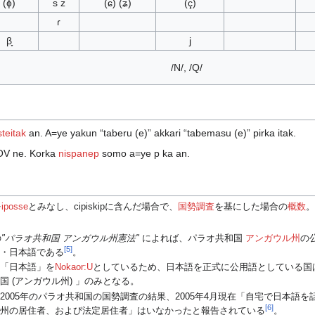
(ɸ)
s z
(ɕ) (ʑ)
(ç)
ɾ
β̞
j
/N/, /Q/
steitak
an. A=ye yakun “taberu (e)” akkari “tabemasu (e)” pirka itak.
OV ne. Korka
nispanep
somo a=ye p ka an.
を
iposse
とみなし、cipiskipに含んだ場合で、
国勢調査
を基にした場合の
概数
の
"パラオ共和国 アンガウル州憲法"
によれば、パラオ共和国
アンガウル州
の
[5]
語・日本語である
。
は「日本語」を
Nokaor:U
としているため、日本語を正式に公用語としている国
国 (アンガウル州) 」のみとなる。
2005年のパラオ共和国の国勢調査の結果、2005年4月現在「自宅で日本語を
[6]
ル州の居住者、および法定居住者」はいなかったと報告されている
。