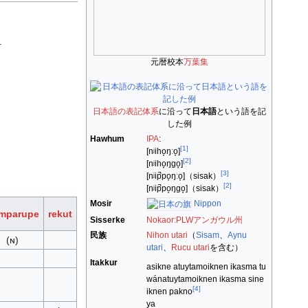
.
元暦校本
万葉集
日本語の表記体系
に沿って
日本語
という語を記
した例
Hawhum
IPA
:
[1]
[nʲiho̞ŋːo̞]
[2]
[nʲiho̞ŋɡo̞]
[3]
[nʲip̚po̞ŋːo̞]
（sisak）
[2]
[nʲip̚po̞ŋɡo̞]
（sisak）
Mosir
Nippon
mparupe
rekut
Sisserke
Nokaor:PLW
アンガウル州
民族
Nihon utari
（
Sisam
、
Aynu
(ɴ)
utari
、
Rucu utari
を含む）
Itakkur
asikne atuytamoiknen ikasma tu
wánatuytamoiknen ikasma sine
[4]
iknen pakno
ya