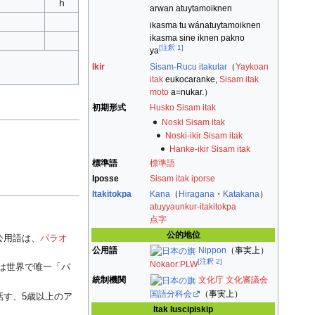
h
arwan atuytamoiknen
ikasma tu wánatuytamoiknen
ikasma sine iknen pakno
[注釈 1]
ya
Ikir
Sisam-Rucu itakutar
（
Yaykoan
itak
eukocaranke,
Sisam itak
moto
a=nukar.）
初期形式
Husko Sisam itak
Noski Sisam itak
Noski-ikir Sisam itak
Hanke-ikir Sisam itak
標準語
標準語
Iposse
Sisam itak iporse
Itakitokpa
Kana
（
Hiragana
・
Katakana
）
atuyyaunkur-itakitokpa
。
点字
公的地位
公用語は、
パラオ
公用語
Nippon
（事実上）
[注釈 2]
Nokaor:PLW
は世界で唯一「パ
統制機関
文化庁
文化審議会
国語分科会
（事実上）
話す、5歳以上のア
Itak Iuscipiskip