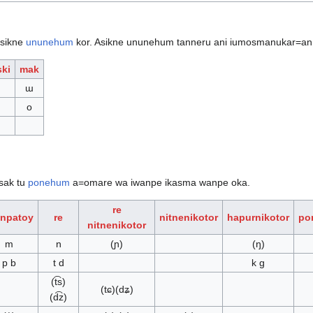
asikne
ununehum
kor. Asikne ununehum tanneru ani iumosmanukar=an
ki
mak
ɯ
o
sak tu
ponehum
a=omare wa iwanpe ikasma wanpe oka.
re
enpatoy
re
nitnenikotor
hapurnikotor
po
nitnenikotor
m
n
(ɲ)
(ŋ)
p b
t d
k g
(t͡s)
(tɕ)(dʑ)
(d͡z)