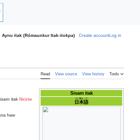
Aynu itak (Rómaunkur Itak-itokpa)
Create account
Log in
Read
View source
View history
Tools
Sisam itak
isam itak
Niciriw
に
ほん
ご
日
本
語
ana haw