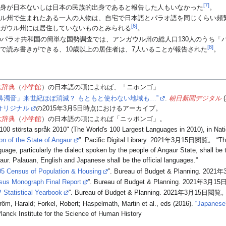
[7]
自身が日本ないしは日本の民族的出身であると報告した人もいなかった
。
ウル州で生まれたある一人の人物は、自宅で日本語とパラオ語を同じくらい頻
[6]
ンガウル州には居住していないものとみられる
。
年のパラオ共和国の簡単な国勢調査では、アンガウル州の総人口130人のうち「
[8]
で読み書きができる、10歳以上の居住者は、7人いることが報告された
。
大辞典
（
小学館
）の日本語の項によれば、「ニホンゴ」
「鼻濁音」来世紀ほぼ消滅？ もともと使わない地域も…”
.
朝日新聞デジタル
(
オリジナル
の2015年3月5日時点におけるアーカイブ。
大辞典
（
小学館
）の日本語の項によれば「ニッポンゴ」。
100 största språk 2010" (The World's 100 Largest Languages in 2010), in Nat
ion of the State of Angaur
”. Pacific Digital Library.
2021年3月15日
閲覧。 “The 
uage, particularly the dialect spoken by the people of Angaur State, shall be 
aur. Palauan, English and Japanese shall be the official languages.”
05 Census of Population & Housing
”. Bureau of Budget & Planning.
2021年
sus Monograph Final Report
”. Bureau of Budget & Planning.
2021年3月15
Statistical Yearbook
”. Bureau of Budget & Planning.
2021年3月15日
閲覧
m, Harald; Forkel, Robert; Haspelmath, Martin et al., eds (2016).
“Japanese
lanck Institute for the Science of Human History