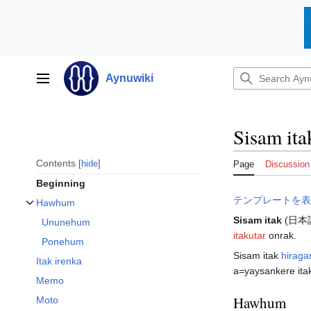
Jump
to
Aynuwiki
Main menu
content
Sisam ita
Contents
hide
Page
Discussion
Beginning
テンプレートを表
Hawhum
Toggle Hawhum subsection
Sisam itak
(日本語
Ununehum
itakutar
onrak.
Ponehum
Sisam itak
hiraga
Itak irenka
a=yaysankere itak
Memo
Hawhum
Moto